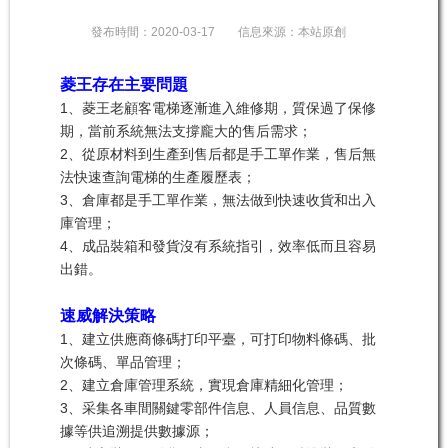
發布時間：
2020-03-17
信息來源：
本站原創
菱王存在主要問題
1、菱王老顧客電梯逐漸進入維修期，質保過了保修
期，當前系統無法支撐龐大的售后需求；
2、從原材料到生產到售后都是手工單作業，售后無
法快速查詢電梯的生產履歷表；
3、倉庫都是手工單作業，無法做到快速收貨和出入
庫管理；
4、成品裝箱和發貨沒有系統指引，效率低而且容易
出錯。
速威解決策略
1、建立供應商條碼打印平臺，可打印物料條碼、批
次條碼、單品管理；
2、建立倉庫管理系統，實現倉庫精細化管理；
3、采集各車間關鍵零部件信息、人員信息、品質數
據等供追溯提供數據源；