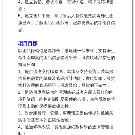
4、建立裝箱、發貨平臺，實現快速、精準裝箱和發
貨；
5、建立售后平臺，幫助售后人員快速查詢電梯生產
履歷表，了解產品生產狀況，記錄更換后的零部件信
息。
項目目標
以產品條碼信息為鈕帶，搭建建一個未來可支持全生
命生產周期的產品信息管理平臺，可實現產品信息的
前追后溯：
1、提供供應商打印條碼，單據及支持發貨，裝車掃
描業務需要的單據及條碼設計功能，實現裝箱，發貨
物料管理的條碼驗證，保證裝箱，發貨的正確性；
2、通過供應商提供的序列條碼或者入庫人員打印的
序列條碼，能夠追溯到易損件的去處，為售后維修管
理及主動維保提供數據支持；
3、對倉庫管理，質量，車間報工提供便捷的數據采
集手段及基本的正確性校驗；
4、通過條碼系統，實現更加細致科學的倉庫管理控
制；