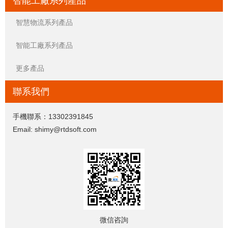
智能工廠系列產品
智慧物流系列產品
智能工廠系列產品
更多產品
聯系我們
手機聯系：
13302391845
Email:
shimy@rtdsoft.com
微信咨詢