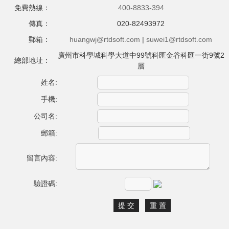
免費熱線：
400-8833-394
傳真：
020-82493972
郵箱：
huangwj@rtdsoft.com
|
suwei1@rtdsoft.com
廣州市科學城科學大道中99號科匯金谷科匯一街9號2
總部地址：
層
姓名:
手機:
公司名:
郵箱:
留言內容:
驗證碼: